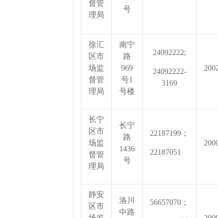
督管
号
理局
徐汇
南宁
24092222;
区市
路
场监
969
200
24092222-
督管
号1
3169
理局
号楼
长宁
长宁
区市
22187199；
路
场监
200
1436
22187051
督管
号
理局
静安
洛川
56657070；
区市
中路
场监
200