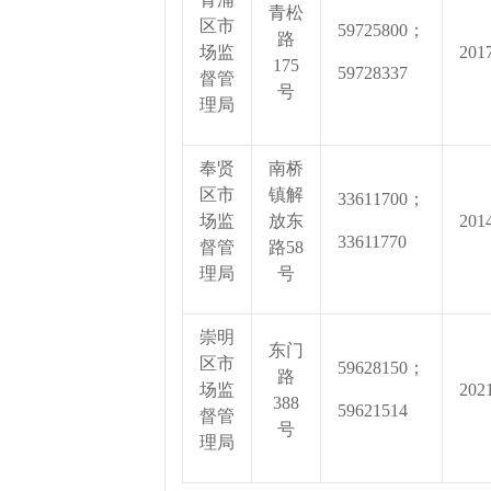
青松
区市
59725800；
路
场监
201
175
59728337
督管
号
理局
奉贤
南桥
区市
镇解
33611700；
场监
放东
201
33611770
督管
路58
理局
号
崇明
东门
区市
59628150；
路
场监
202
388
59621514
督管
号
理局