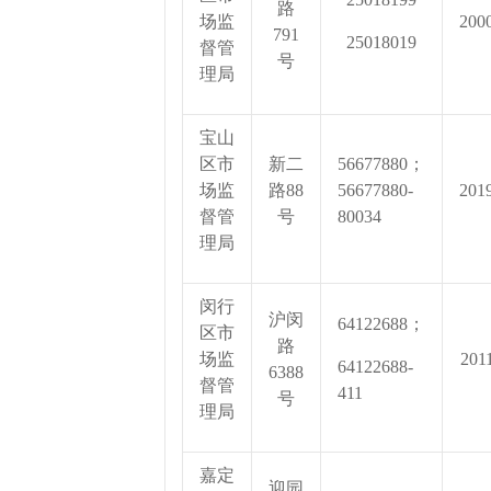
路
场监
200
791
25018019
督管
号
理局
宝山
区市
新二
56677880；
场监
路88
56677880-
201
督管
号
80034
理局
闵行
沪闵
64122688；
区市
路
场监
201
64122688-
6388
督管
411
号
理局
嘉定
迎园